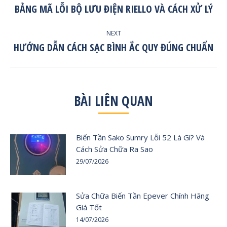
NAVIGATION
BẢNG MÃ LỖI BỘ LƯU ĐIỆN RIELLO VÀ CÁCH XỬ LÝ
Previous
post:
NEXT
HƯỚNG DẪN CÁCH SẠC BÌNH ẮC QUY ĐÚNG CHUẨN
Next
post:
BÀI LIÊN QUAN
Biến Tần Sako Sumry Lỗi 52 Là Gì? Và
Cách Sửa Chữa Ra Sao
29/07/2026
Sửa Chữa Biến Tần Epever Chính Hãng
Giá Tốt
14/07/2026