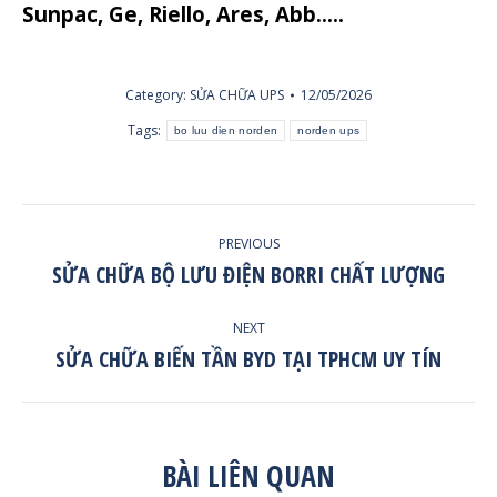
Sunpac, Ge, Riello, Ares, Abb…..
Category:
SỬA CHỮA UPS
12/05/2026
Tags:
bo luu dien norden
norden ups
POST
PREVIOUS
NAVIGATION
SỬA CHỮA BỘ LƯU ĐIỆN BORRI CHẤT LƯỢNG
Previous
post:
NEXT
SỬA CHỮA BIẾN TẦN BYD TẠI TPHCM UY TÍN
Next
post:
BÀI LIÊN QUAN