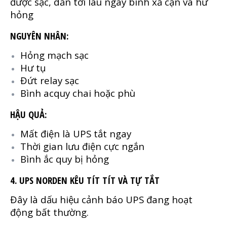
được sạc, dẫn tới lâu ngày bình xả cạn và hư
hỏng
NGUYÊN NHÂN:
Hỏng mạch sạc
Hư tụ
Đứt relay sạc
Bình acquy chai hoặc phù
HẬU QUẢ:
Mất điện là UPS tắt ngay
Thời gian lưu điện cực ngắn
Bình ắc quy bị hỏng
4. UPS NORDEN KÊU TÍT TÍT VÀ TỰ TẮT
Đây là dấu hiệu cảnh báo UPS đang hoạt
động bất thường.