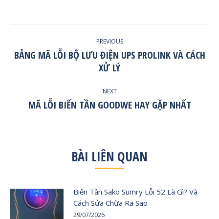
POST
PREVIOUS
NAVIGATION
BẢNG MÃ LỖI BỘ LƯU ĐIỆN UPS PROLINK VÀ CÁCH
Previous
XỬ LÝ
post:
NEXT
MÃ LỖI BIẾN TẦN GOODWE HAY GẶP NHẤT
Next
post:
BÀI LIÊN QUAN
Biến Tần Sako Sumry Lỗi 52 Là Gì? Và
Cách Sửa Chữa Ra Sao
29/07/2026