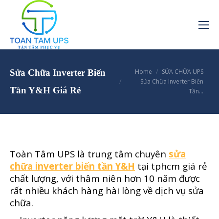
You are here:
Sửa Chữa Inverter Biến
Home
SỬA CHỮA UPS
Sửa Chữa Inverter Biến
Tần Y&H Giá Rẻ
Tần…
Toàn Tâm UPS là trung tâm chuyên
sửa
chữa inverter biến tần Y&H
tại tphcm giá rẻ
chất lượng, với thâm niên hơn 10 năm được
rất nhiều khách hàng hài lòng về dịch vụ sửa
chữa.