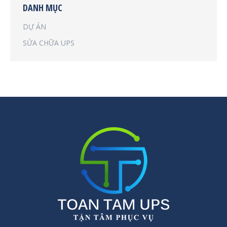
DANH MỤC
DỰ ÁN
SỬA CHỮA UPS