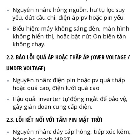
Nguyên nhân: hỏng nguồn, hư tụ lọc suy
yếu, đứt cầu chì, điện áp pv hoặc pin yếu.
Biểu hiện: máy không sáng đèn, màn hình
không hiển thị, hoặc bật nút On biến tần
không chạy.
2.2. BÁO LỖI QUÁ ÁP HOẶC THẤP ÁP (OVER VOLTAGE /
UNDER VOLTAGE)
Nguyên nhân: điện pin hoặc pv quá thấp
hoặc quá cao, điện lưới quá cao
Hậu quả: inverter tự động ngắt để bảo vệ,
gây gián đoạn cung cấp điện.
2.3. LỖI KẾT NỐI VỚI TẤM PIN MẶT TRỜI
Nguyên nhân: dây cáp hỏng, tiếp xúc kém,
hỏng bo mạch MPPT.