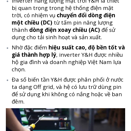
Inverter năng lượng mặt trời Y&H là thiết
bị quan trọng trong hệ thống điện mặt
trời, có nhiệm vụ
chuyển đổi dòng điện
một chiều (DC)
từ tấm pin năng lượng
thành
dòng điện xoay chiều (AC)
để sử
dụng cho tải sinh hoạt và sản xuất.
Nhờ đặc điểm
hiệu suất cao, độ bền tốt và
giá thành hợp lý
, inverter Y&H được nhiều
hộ gia đình và doanh nghiệp Việt Nam lựa
chọn.
Đa số biến tần Y&H được phân phối ở nước
ta dạng Off grid, và hệ có lưu trữ dùng pin
để sử dụng khi không có nắng hoặc về ban
đêm.