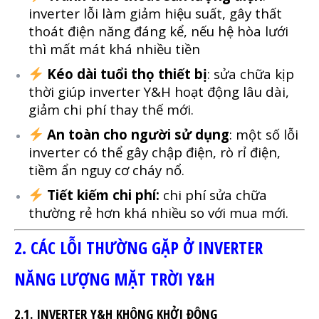
inverter lỗi làm giảm hiệu suất, gây thất
thoát điện năng đáng kể, nếu hệ hòa lưới
thì mất mát khá nhiều tiền
Kéo dài tuổi thọ thiết bị
: sửa chữa kịp
thời giúp inverter Y&H hoạt động lâu dài,
giảm chi phí thay thế mới.
An toàn cho người sử dụng
: một số lỗi
inverter có thể gây chập điện, rò rỉ điện,
tiềm ẩn nguy cơ cháy nổ.
Tiết kiếm chi phí:
chi phí sửa chữa
thường rẻ hơn khá nhiều so với mua mới.
2. CÁC LỖI THƯỜNG GẶP Ở INVERTER
NĂNG LƯỢNG MẶT TRỜI Y&H
2.1. INVERTER Y&H KHÔNG KHỞI ĐỘNG