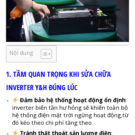
Nội dung
1. TẦM QUAN TRỌNG KHI SỬA CHỮA
INVERTER Y&H ĐÚNG LÚC
Đảm bảo hệ thống hoạt động ổn định
:
inverter biến tần hư hỏng sẽ khiến toàn bộ
hệ thống điện mặt trời ngừng hoạt động,từ
đó kéo theo chi phí tăng theo.
Tránh thất thoát sản lượng điện
: