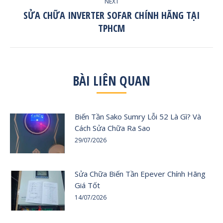
NEXT
SỬA CHỮA INVERTER SOFAR CHÍNH HÃNG TẠI
Next
TPHCM
post:
BÀI LIÊN QUAN
Biến Tần Sako Sumry Lỗi 52 Là Gì? Và
Cách Sửa Chữa Ra Sao
29/07/2026
Sửa Chữa Biến Tần Epever Chính Hãng
Giá Tốt
14/07/2026