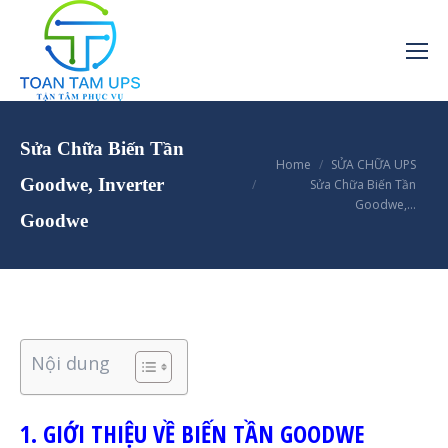
Sửa Chữa Biến Tần
You are here:
Home
SỬA CHỮA UPS
Goodwe, Inverter
Sửa Chữa Biến Tần
Goodwe,…
Goodwe
Nội dung
1. GIỚI THIỆU VỀ BIẾN TẦN GOODWE