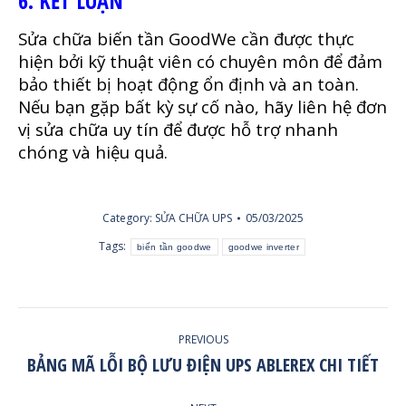
6. KẾT LUẬN
Sửa chữa biến tần GoodWe cần được thực
hiện bởi kỹ thuật viên có chuyên môn để đảm
bảo thiết bị hoạt động ổn định và an toàn.
Nếu bạn gặp bất kỳ sự cố nào, hãy liên hệ đơn
vị sửa chữa uy tín để được hỗ trợ nhanh
chóng và hiệu quả.
Category:
SỬA CHỮA UPS
05/03/2025
Tags:
biến tần goodwe
goodwe inverter
POST
PREVIOUS
NAVIGATION
BẢNG MÃ LỖI BỘ LƯU ĐIỆN UPS ABLEREX CHI TIẾT
Previous
post: