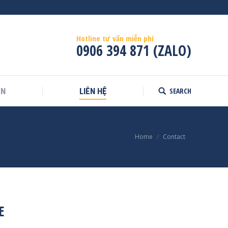
Hotline tư vấn miễn phí
0906 394 871 (ZALO)
SEARCH
ÁN
LIÊN HỆ
Search:
Home
Contact
E