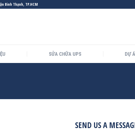
uận Bình Thạnh, TP.HCM
IỆU
SỬA CHỮA UPS
DỰ 
You are here:
SEND US A MESSAG