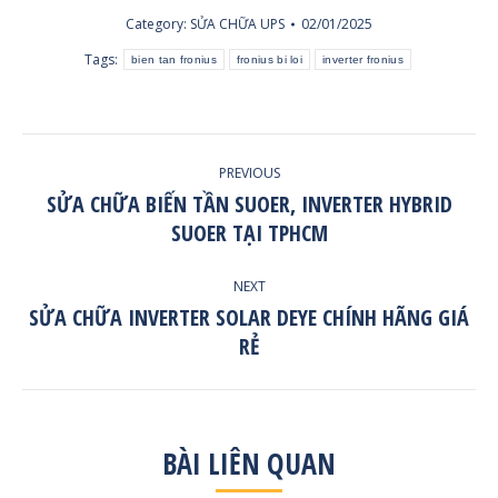
Category:
SỬA CHỮA UPS
02/01/2025
Tags:
bien tan fronius
fronius bi loi
inverter fronius
POST
PREVIOUS
NAVIGATION
SỬA CHỮA BIẾN TẦN SUOER, INVERTER HYBRID
Previous
SUOER TẠI TPHCM
post:
NEXT
SỬA CHỮA INVERTER SOLAR DEYE CHÍNH HÃNG GIÁ
Next
RẺ
post:
BÀI LIÊN QUAN