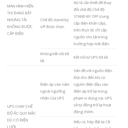
Nó là cần thiết để thay
MÀN HÌNH HIỂN
đổi chế độ.Chế độ
THỊ ĐANG BẬT
STAND-BY OFF (cung
NHƯNG TẢI
Chế độ stand-by
cấp điện khẩn cấp),
KHÔNG ĐƯỢC
off được chọn
trên thực tế, chỉ cấp
CẤP ĐIỆN
nguồn cho tải trong
trường hợp mất điện.
Không kết nối tới
Kết nối từ UPS tới tải
tải
Vấn đề với nguồn điện.
Đợi cho đến khi có
Điện áp vào nằm
nguồn điện đầu vào
ngoài ngưỡng
điện áp trở lại trong
nhận của UPS
phạm vi dung sai. UPS
sẽ tự động trở lại hoạt
UPS CHẠY CHẾ
động chính.
ĐỘ ẮC QUY MẶC
DÙ CÓ ĐIỆN
Nếu có, hãy đặt lại CB
LƯỚI