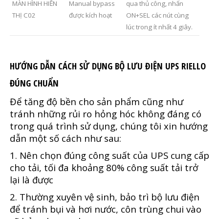
MÀN HÌNH HIỂN
Manual bypass
qua thủ công, nhấn
THỊ C02
được kích hoạt
ON+SEL các nút cùng
lúc trong ít nhất 4 giây.
HƯỚNG DẪN CÁCH SỬ DỤNG BỘ LƯU ĐIỆN UPS RIELLO
ĐÚNG CHUẨN
Để tăng độ bền cho sản phẩm cũng như
tránh những rủi ro hỏng hóc không đáng có
trong quá trình sử dụng, chúng tôi xin hướng
dẫn một số cách như sau:
1. Nên chọn đúng công suất của UPS cung cấp
cho tải, tối đa khoảng 80% công suất tải trở
lại là được
2. Thường xuyên vệ sinh, bảo trì bộ lưu điện
để tránh bụi và hơi nước, côn trùng chui vào