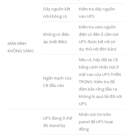
Dây nguồn kết
Kiểm tra dây nguồn
nối không có
vào UPS
Kiểm tra xem nguồn
Không có điện
điện có đến ổ cắm nơi
áp (mất điện)
UPS được kết nối (ví
MÀN HÌNH
dụ: thử với đèn bàn).
KHÔNG SÁNG
Nếu có, hãy đặt lại CB
bằng cách nhấn nút ở
mặt sau của UPS.THẬN
Ngắn mạch của
TRỌNG: Kiểm tra để
CB đầu vào
đảm bảo rằng đầu ra
không bị quá tải đối với
UPS.
Nhấn nút On trên
UPS đang ở chế
panel để UPS hoạt
độ stand-by
động