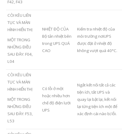
F42, F43
CÒI KÊU LIÊN
TỤC VÀ MÀN
NHIỆT ĐỘ CỦA
Kiểm tra nhiệt độ của
HÌNH HIỂN THỊ
Bộ tản nhiệt bên
môi trường nơiUPS
MỘT TRONG
trong UPS QUÁ
được đặt ở nhiệt độ
NHỮNG ĐIỀU
CAO
không vượt quá 40°C.
SAU ĐÂY: F04,
L04
CÒI KÊU LIÊN
TỤC VÀ MÀN
Ngắt kết nối tất cả các
Có lỗi ở một
HÌNH HIỂN THỊ
tiện ích, tắt UPS và
hoặc nhiều hơn
MỘT TRONG
quay lại bật lại, kết nối
chế độ điện lưới
NHỮNG ĐIỀU
lại từng tiện ích một để
UPS
SAU ĐÂY: F53,
xác định cái nào bị lỗi.
L53