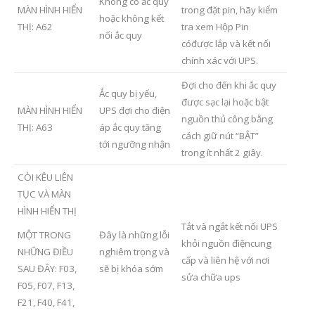
Không có ắc quy
MÀN HÌNH HIỂN
trong đặt pin, hãy kiểm
hoặc không kết
THỊ: A62
tra xem Hộp Pin
nối ắc quy
cóđược lắp và kết nối
chính xác với UPS.
Đợi cho đến khi ắc quy
Ắc quy bị yếu,
được sạc lại hoặc bật
MÀN HÌNH HIỂN
UPS đợi cho điện
nguồn thủ công bằng
THỊ: A63
áp ắc quy tăng
cách giữ nút “BẬT”
tới ngưỡng nhận
trong ít nhất 2 giây.
CÒI KÊU LIÊN
TỤC VÀ MÀN
HÌNH HIỂN THỊ
Tắt và ngắt kết nối UPS
MỘT TRONG
Đây là những lỗi
khỏi nguồn điệncung
NHỮNG ĐIỀU
nghiêm trọng và
cấp và liên hệ với nơi
SAU ĐÂY: F03,
sẽ bị khóa sớm
sửa chữa ups
F05, F07, F13,
F21, F40, F41,