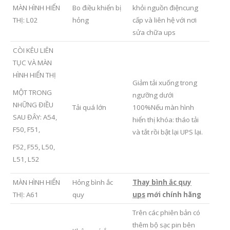
MÀN HÌNH HIỂN
Bo điều khiển bị
khỏi nguồn điệncung
THỊ: L02
hỏng
cấp và liên hệ với nơi
sửa chữa ups
CÒI KÊU LIÊN
TỤC VÀ MÀN
HÌNH HIỂN THỊ
Giảm tải xuống trong
MỘT TRONG
ngưỡng dưới
NHỮNG ĐIỀU
Tải quá lớn
100%Nếu màn hình
SAU ĐÂY: A54,
hiển thị khóa: tháo tải
F50, F51,
và tắt rồi bật lại UPS lại.
F52, F55, L50,
L51, L52
MÀN HÌNH HIỂN
Hỏng bình ắc
Thay bình ắc quy
THỊ: A61
quy
ups
mới chính hãng
Trên các phiên bản có
thêm bộ sạc pin bên