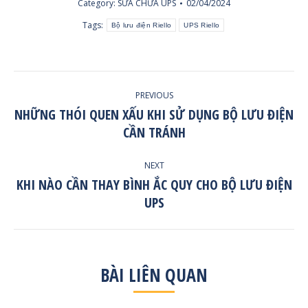
Category:
SỬA CHỮA UPS
02/04/2024
Tags:
Bộ lưu điện Riello
UPS Riello
POST
PREVIOUS
NAVIGATION
NHỮNG THÓI QUEN XẤU KHI SỬ DỤNG BỘ LƯU ĐIỆN
Previous
CẦN TRÁNH
post:
NEXT
KHI NÀO CẦN THAY BÌNH ẮC QUY CHO BỘ LƯU ĐIỆN
Next
UPS
post:
BÀI LIÊN QUAN