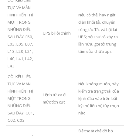
CÒI KÊU LIÊN
TỤC VÀ MÀN
HÌNH HIỂN THỊ
Nếu có thể, hãy ngắt
MỘT TRONG
điện khỏi tải, chuyển
NHỮNG ĐIỀU
công tắc Tắt và bật lại
UPS bị lỗi chính
SAU ĐÂY: F60,
UPS; nếu sự cố xảy ra
L03, L05, L07,
lần nữa, gọi tới trung
L13, L20, L21,
tâm sửa chữa ups
L40, L41, L42,
L43
CÒI KÊU LIÊN
TỤC VÀ MÀN
Nếu không muốn, hãy
HÌNH HIỂN THỊ
kiểm tra trạng thái của
Lệnh từ xa ở
MỘT TRONG
lệnh đầu vào trên bất
mức tích cực
NHỮNG ĐIỀU
kỳ thẻ liên hệ tùy chọn
SAU ĐÂY: C01,
nào.
C02, C03
Để thoát chế độ bỏ