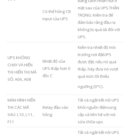
bằng cách nhấn nút ở
mặt sau của UPS.THẬN
Có thể hỏng CB
TRỌNG: Kiểm tra để
input của UPS
đảm bảo rằng đầu ra
không bị quá tải đối với
UPS.
Kiểm tra nhiệt độ môi
trường nơi đặtUPS
UPS KHÔNG
Nhiệt độ của
được đặt; nếu nó quá
CHẠY VÀ HIỂN
UPS thấp hơn 0
thấp, hãy đưa nó vượt
THỊ HIỂN THỊ MÃ
độc C
quá mức tối thiểu
SỐ: A06, A08
ngưỡng (0°C).
MÀN HÌNH HIỂN
Tắt và ngắt kết nối UPS
THỊ CÁC MÃ
Relay đầu vào
khỏi nguồn điệncung
SAU: L10, L11,
hỏng
cấp và liên hệ với nơi
F11
sửa chữa ups
Tắt và ngắt kết nối UPS