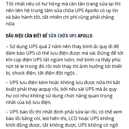
Tốt nhất nếu có hư hỏng mà cần tân trang sửa lại thì
nên liên hệ trung tâm sửa chữa UPS Apollo có uy tín
và bảo hành tốt, tất nhiên chi phí cũng phải chăng
nữa
DẤU HIỆU CẦN BIẾT ĐỂ
SỬA CHỮA UPS
APOLLO
– Sử dụng UPS quá 2 năm nên thay bình ắc quy đi để
đảm bảo UPS có thể lưu điện được mà sài. Đừng để tới
khi cúp điện UPS tắt ngúm luôn, mở bình ra thấy phù
nứt tè le trong đó rồi mới thay thì ảnh hưởng tới thiết
bị, shock điện, tắt điện đột ngột…
– UPS lưu điện kém hoặc không lưu được nữa thì bắt
buột phải thay acquy rồi, bởi nếu sài UPS mà ắc quy
hư coi như không sử dụng chức năng quan trọng
nhất của bộ lưu điện.
– UPS báo lỗi thì nhất định phải sửa lại rồi, có thể xem
báo lỗi bằng còi, led hiển thị, LCD hoặc UPS không
khởi động được, tắt không được, UPS không có ngõ