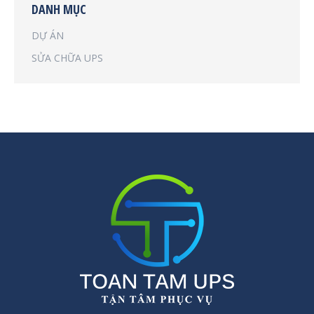
DANH MỤC
DỰ ÁN
SỬA CHỮA UPS