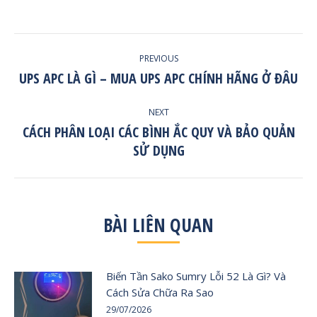
POST
PREVIOUS
NAVIGATION
UPS APC LÀ GÌ – MUA UPS APC CHÍNH HÃNG Ở ĐÂU
Previous
post:
NEXT
CÁCH PHÂN LOẠI CÁC BÌNH ẮC QUY VÀ BẢO QUẢN
Next
SỬ DỤNG
post:
BÀI LIÊN QUAN
Biến Tần Sako Sumry Lỗi 52 Là Gì? Và
Cách Sửa Chữa Ra Sao
29/07/2026