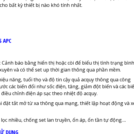
o bất kỳ thiết bị nào khó tính nhất.
S APC
 Cảnh báo bằng hiển thị hoặc còi để biểu thị tình trạng bìn
 xuyên và có thể set up thời gian thông qua phần mềm.
iệu năng, tuổi thọ và độ tin cậy quả acquy thông qua công
rước các biến đổi như sốc điện, tăng, giảm đột biến và các bi
 điều chỉnh điện áp sạc theo nhiệt độ acquy.
ài đặt tắt mở từ xa thông qua mạng, thiết lập hoạt động và x
ọc nhiều, chống set lan truyền, ổn áp, ổn tần tự động….
 SỬ DỤNG