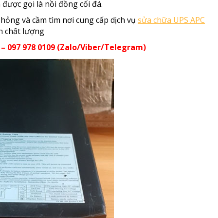
được gọi là nồi đồng cối đá.
 hỏng và cầm tìm nơi cung cấp dịch vụ
sửa chữa UPS APC
ín chất lượng
 – 097 978 0109 (Zalo/Viber/Telegram)