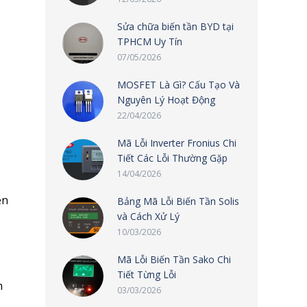
Sửa chữa biến tần BYD tại
TPHCM Uy Tín
07/05/2026
MOSFET Là Gì? Cấu Tạo Và
Nguyên Lý Hoạt Động
22/04/2026
Mã Lỗi Inverter Fronius Chi
Tiết Các Lỗi Thường Gặp
14/04/2026
ện
Bảng Mã Lỗi Biến Tần Solis
và Cách Xử Lý
10/03/2026
Mã Lỗi Biến Tần Sako Chi
Tiết Từng Lỗi
n
03/03/2026