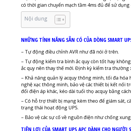
có thời gian chuyển mạch tầm 4ms đủ để sử dụng ch
Nội dung
NHỮNG TÍNH NĂNG SẴN CÓ CỦA DÒNG SMART UP
– Tự động điều chỉnh AVR như đã nói ở trên.
– Tự động kiểm tra bình ắc quy còn tốt hay không:
ắc quy nên thay thế mới. Định kỳ kiểm tra thường
– Khả năng quản lý acquy thông minh, tối đa hóa h
nghệ xạc thông minh, bảo vệ các thiết bị kết nối t
đổi điện áp khác, kéo dài tuổi thọ acquy bằng cách
– Có hỗ trợ thiết bị mạng kèm theo để giám sát, c
trạng thái hoạt động UPS.
– Bảo vệ các sự cố về nguồn điện như chống xung l
TIỆN LỢI CỦA SMART UPS APC DÀNH CHO NGƯỜI