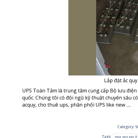
Lắp đặt ắc quy để 
UPS Toàn Tâm là trung tâm cung cấp Bộ lưu điện 
quốc. Chúng tôi có đội ngũ kỹ thuật chuyên sâu c
acquy, cho thuê ups, phân phối UPS like new ….
Category:
S
Tags:
mua ups apc ở