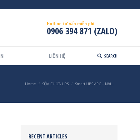
Hotline tư vấn miễn phí
0906 394 871 (ZALO)
SEARCH
ÁN
LIÊN HỆ
Search:
Home
SỬA CHỮA UPS
Smart UPS APC – Nồi…
ị
RECENT ARTICLES