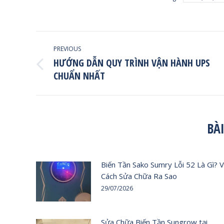
POST
PREVIOUS
NAVIGATION
HƯỚNG DẪN QUY TRÌNH VẬN HÀNH UPS
Previous
CHUẨN NHẤT
post:
BÀ
Biến Tần Sako Sumry Lỗi 52 Là Gì? 
Cách Sửa Chữa Ra Sao
29/07/2026
Sửa Chữa Biến Tần Sungrow tại