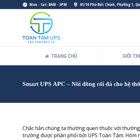
Mon - Sat: 8AM - 5PM
81/10 Phó Đức Chính, Phường 1, Q
TRANG CHỦ
GIỚI TH
Smart UPS APC – Nồi đồng cối đá cho hệ thố
Chắc hẳn chúng ta thường quen thuộc với thường h
trường được phân phối bởi UPS Toàn Tâm. Hôm n