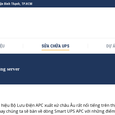
uận Bình Thạnh, TP.HCM
IỆU
SỬA CHỮA UPS
DỰ 
You are here:
ng server
iệu Bộ Lưu Điện APC xuất xứ châu Âu rất nổi tiếng trên th
ay chúng ta sẽ bàn về dòng Smart UPS APC với những điểm