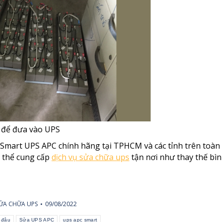
đưa vào UPS
Smart UPS APC chính hãng tại TPHCM và các tỉnh trên toàn
ó thể cung cấp
dịch vụ sửa chữa ups
tận nơi như thay thế bì
ỬA CHỮA UPS
09/08/2022
 đâu
Sửa UPS APC
ups apc smart