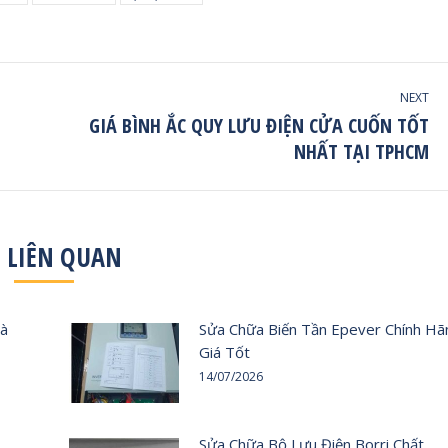
NEXT
GIÁ BÌNH ẮC QUY LƯU ĐIỆN CỬA CUỐN TỐT
Next
NHẤT TẠI TPHCM
post:
I LIÊN QUAN
Và
Sửa Chữa Biến Tần Epever Chính Hã
Giá Tốt
14/07/2026
Sửa Chữa Bộ Lưu Điện Borri Chất