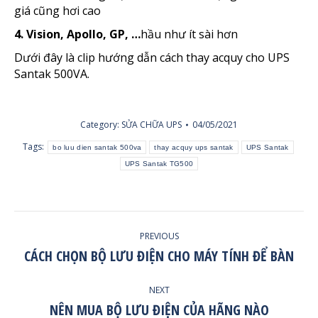
giá cũng hơi cao
4. Vision, Apollo, GP, …
hầu như ít sài hơn
Dưới đây là clip hướng dẫn cách thay acquy cho UPS
Santak 500VA.
Category:
SỬA CHỮA UPS
04/05/2021
Tags:
bo luu dien santak 500va
thay acquy ups santak
UPS Santak
UPS Santak TG500
POST
PREVIOUS
NAVIGATION
CÁCH CHỌN BỘ LƯU ĐIỆN CHO MÁY TÍNH ĐỂ BÀN
Previous
post:
NEXT
NÊN MUA BỘ LƯU ĐIỆN CỦA HÃNG NÀO
Next