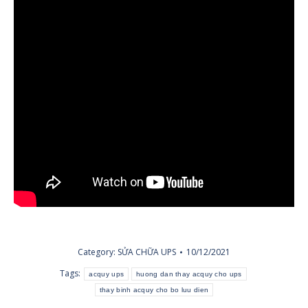
Category:
SỬA CHỮA UPS
10/12/2021
Tags:
acquy ups
huong dan thay acquy cho ups
thay binh acquy cho bo luu dien