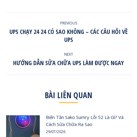
POST
PREVIOUS
NAVIGATION
UPS CHẠY 24 24 CÓ SAO KHÔNG – CÁC CÂU HỎI VỀ
Previous
UPS
post:
NEXT
HƯỚNG DẪN SỬA CHỮA UPS LÀM ĐƯỢC NGAY
Next
post:
BÀI LIÊN QUAN
Biến Tần Sako Sumry Lỗi 52 Là Gì? Và
Cách Sửa Chữa Ra Sao
29/07/2026