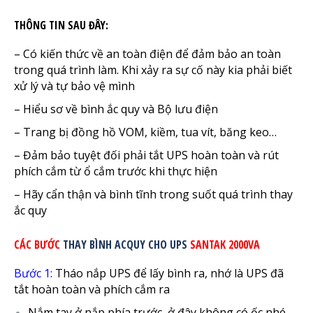
THÔNG TIN SAU ĐÂY:
– Có kiến thức về an toàn điện để đảm bảo an toàn
trong quá trình làm. Khi xảy ra sự cố này kia phải biết
xử lý và tự bảo vệ mình
– Hiểu sơ về bình ắc quy và Bộ lưu điện
– Trang bị đồng hồ VOM, kiềm, tua vít, băng keo…
– Đảm bảo tuyệt đối phải tắt UPS hoàn toàn và rút
phích cắm từ ổ cắm trước khi thực hiện
– Hãy cẩn thận và bình tĩnh trong suốt quá trình thay
ắc quy
CÁC BƯỚC
THAY BÌNH ACQUY CHO UPS
SANTAK 2000VA
Bước 1:
Tháo nắp UPS để lấy bình ra, nhớ là UPS đã
tắt hoàn toàn và phích cắm ra
Nắm tay ở nắp phía trước, ở đây không có ốc nhé,