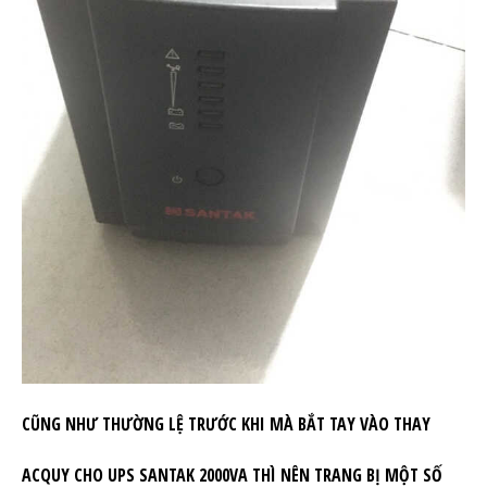
CŨNG NHƯ THƯỜNG LỆ TRƯỚC KHI MÀ BẮT TAY VÀO THAY
ACQUY CHO UPS SANTAK 2000VA THÌ NÊN TRANG BỊ MỘT SỐ