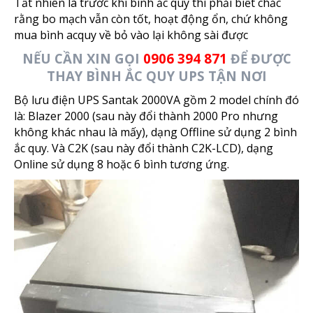
Tất nhiên là trước khi bình ắc quy thì phải biết chắc
rằng bo mạch vẫn còn tốt, hoạt động ổn, chứ không
mua bình acquy về bỏ vào lại không sài được
NẾU CẦN XIN GỌI
0906 394 871
ĐỂ ĐƯỢC
THAY BÌNH ẮC QUY UPS TẬN NƠI
Bộ lưu điện UPS Santak 2000VA gồm 2 model chính đó
là: Blazer 2000 (sau này đổi thành 2000 Pro nhưng
không khác nhau là mấy), dạng Offline sử dụng 2 bình
ắc quy. Và C2K (sau này đổi thành C2K-LCD), dạng
Online sử dụng 8 hoặc 6 bình tương ứng.