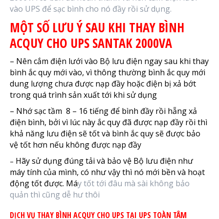
vào UPS để sạc bình cho nó đầy rồi sử dụng.
MỘT SỐ LƯU Ý SAU KHI THAY BÌNH
ACQUY CHO UPS SANTAK 2000VA
– Nên cắm điện lưới vào Bộ lưu điện ngay sau khi thay
bình ắc quy mới vào, vì thông thường bình ắc quy mới
dung lượng chưa được nạp đầy hoặc điện bị xả bớt
trong quá trình sản xuất tới khi sử dụng
– Nhớ sạc tầm 8 – 16 tiếng để bình đầy rồi hẵng xả
điện bình, bởi vì lúc này ắc quy đã được nạp đầy rồi thì
khả năng lưu điện sẽ tốt và bình ắc quy sẽ được bảo
vệ tốt hơn nếu không được nạp đầy
Hãy sử dụng đúng tải và bảo vệ Bộ lưu điện như
–
máy tính của mình, có như vậy thì nó mới bền và hoạt
động tốt được. Má
y tốt tới đâu mà sài không bảo
quản thì cũng dễ hư thôi
DỊCH VỤ THAY BÌNH ACQUY CHO UPS TẠI UPS TOÀN TÂM