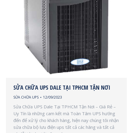
SỬA CHỮA UPS DALE TẠI TPHCM TẬN NƠI
SỬA CHỮA UPS
12/09/2023
Sửa Chữa UPS Dale Tại TPHCM Tận Nơi – Giá Rẻ –
Uy Tín là những cam kết mà Toàn Tâm UPS hướng
đến để xử lý cho khách hàng, hiện nay chúng tôi nhận
sửa chữa bộ lưu điện ups tất cả các hãng và tất cả