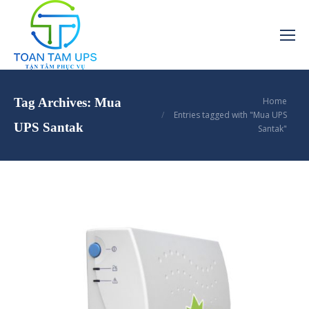
You are here:
Tag Archives:
Mua
Home
Entries tagged with "Mua UPS
UPS Santak
Santak"