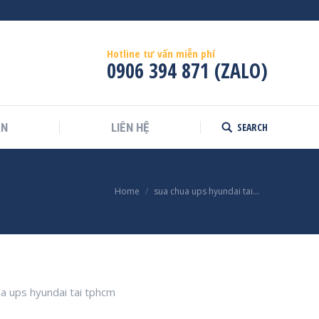
Hotline tư vấn miễn phí
0906 394 871 (ZALO)
SEARCH
ÁN
LIÊN HỆ
Search:
Home
sua chua ups hyundai tai…
a ups hyundai tai tphcm