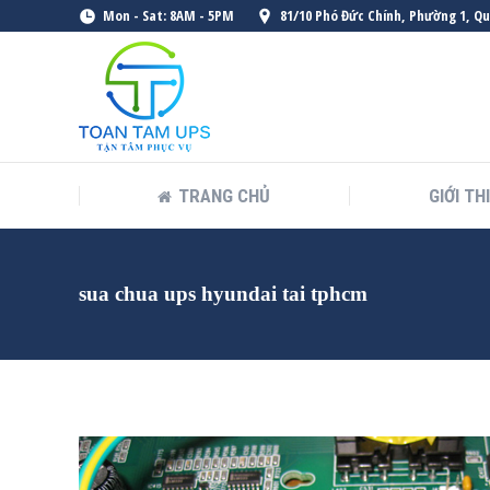
Mon - Sat: 8AM - 5PM
81/10 Phó Đức Chính, Phường 1, Q
TRANG CHỦ
GIỚI TH
sua chua ups hyundai tai tphcm