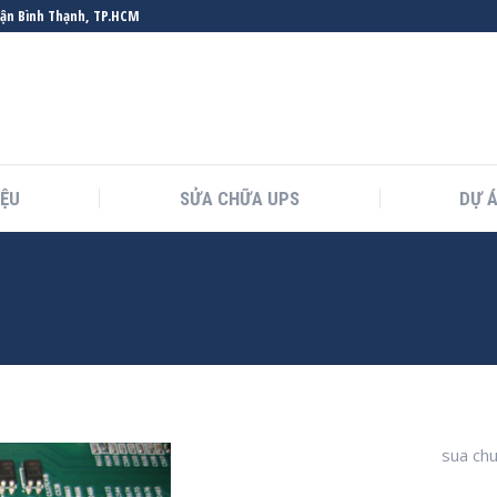
uận Bình Thạnh, TP.HCM
IỆU
SỬA CHỮA UPS
DỰ 
You are here:
sua chu