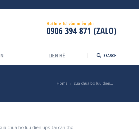
Hotline tư vấn miễn phí
0906 394 871 (ZALO)
SEARCH
ÁN
LIÊN HỆ
Search:
Home
sua chua bo luu dien…
sua chua bo luu dien ups tai can tho