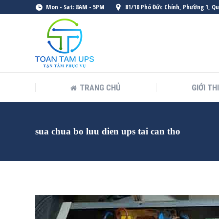
Mon - Sat: 8AM - 5PM
81/10 Phó Đức Chính, Phường 1, Q
TRANG CHỦ
GIỚI TH
sua chua bo luu dien ups tai can tho