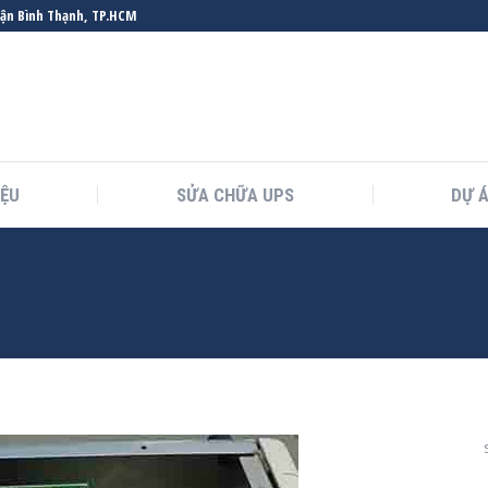
uận Bình Thạnh, TP.HCM
IỆU
SỬA CHỮA UPS
DỰ 
You are here: