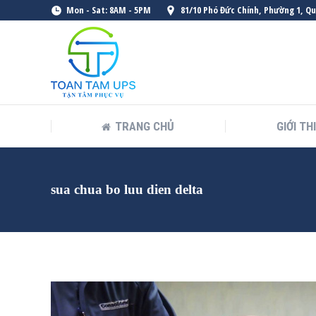
Mon - Sat: 8AM - 5PM
81/10 Phó Đức Chính, Phường 1, Q
TRANG CHỦ
GIỚI TH
sua chua bo luu dien delta