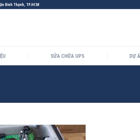
uận Bình Thạnh, TP.HCM
IỆU
SỬA CHỮA UPS
DỰ 
You are here: