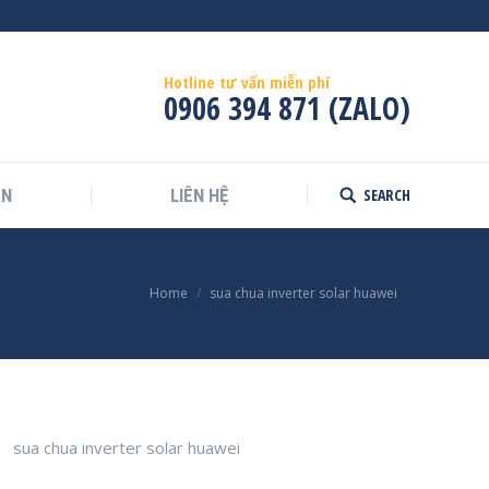
Hotline tư vấn miễn phí
0906 394 871 (ZALO)
SEARCH
ÁN
LIÊN HỆ
Search:
Home
sua chua inverter solar huawei
sua chua inverter solar huawei