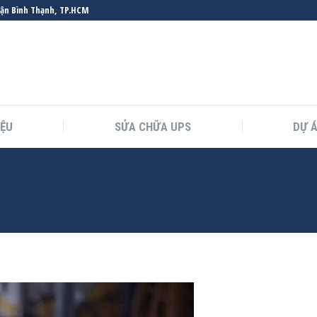
uận Bình Thạnh, TP.HCM
IỆU
SỬA CHỮA UPS
DỰ 
You are here: