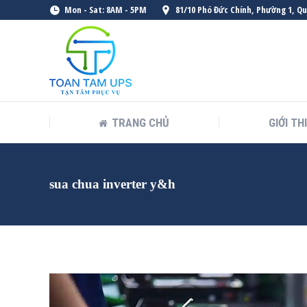
Mon - Sat: 8AM - 5PM
81/10 Phó Đức Chính, Phường 1, Q
TRANG CHỦ
GIỚI TH
sua chua inverter y&h