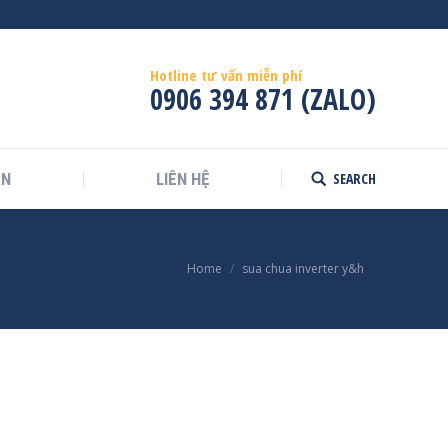
Hotline tư vấn miễn phí
0906 394 871 (ZALO)
SEARCH
ÁN
LIÊN HỆ
Search:
Home
sua chua inverter y&h