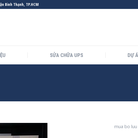
uận Bình Thạnh, TP.HCM
IỆU
SỬA CHỮA UPS
DỰ 
You are here
mua bo luu 