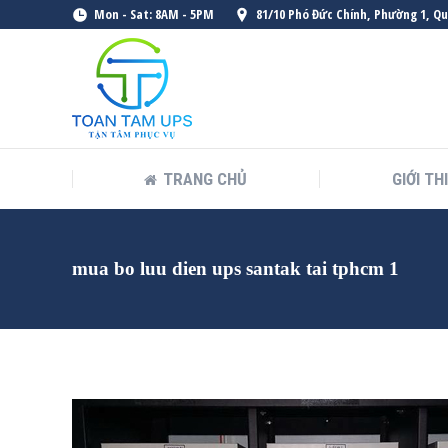
Mon - Sat: 8AM - 5PM
81/10 Phó Đức Chính, Phường 1, Q
TRANG CHỦ
GIỚI TH
mua bo luu dien ups santak tai tphcm 1