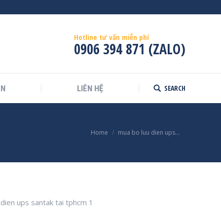
Hotline tư vấn miễn phí
0906 394 871 (ZALO)
SEARCH
ÁN
LIÊN HỆ
Search:
:
Home
mua bo luu dien ups…
dien ups santak tai tphcm 1