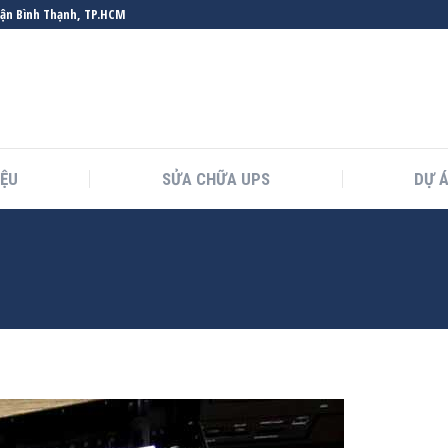
uận Bình Thạnh, TP.HCM
IỆU
SỬA CHỮA UPS
DỰ 
You are here: