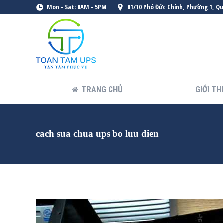
Mon - Sat: 8AM - 5PM
81/10 Phó Đức Chính, Phường 1, Q
TRANG CHỦ
GIỚI TH
cach sua chua ups bo luu dien