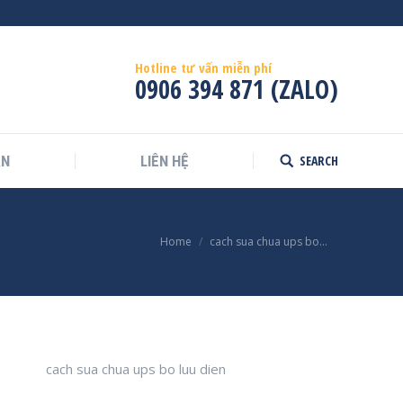
Hotline tư vấn miễn phí
0906 394 871 (ZALO)
SEARCH
ÁN
LIÊN HỆ
Search:
Home
cach sua chua ups bo…
cach sua chua ups bo luu dien