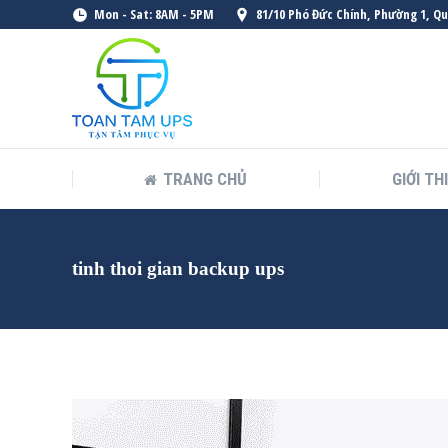
Mon - Sat: 8AM - 5PM
81/10 Phó Đức Chính, Phường 1, Q
TRANG CHỦ
GIỚI TH
tinh thoi gian backup ups