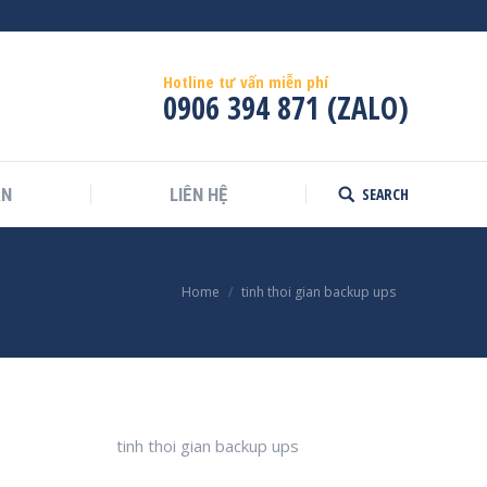
Hotline tư vấn miễn phí
0906 394 871 (ZALO)
SEARCH
ÁN
LIÊN HỆ
Search:
Home
tinh thoi gian backup ups
tinh thoi gian backup ups