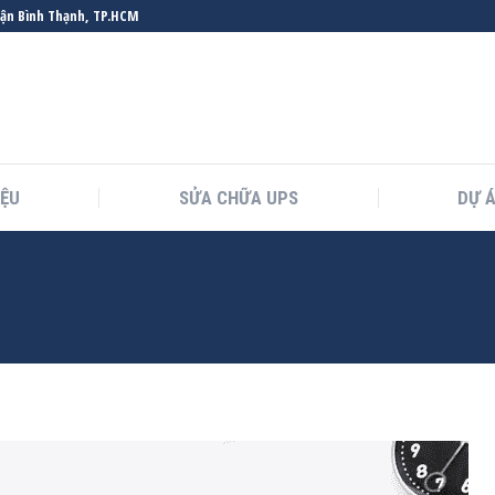
uận Bình Thạnh, TP.HCM
IỆU
SỬA CHỮA UPS
DỰ 
You are here: