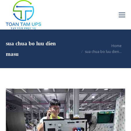
sua chua bo luu dien
You are here:
Home
sua chua bo luu dien…
masu